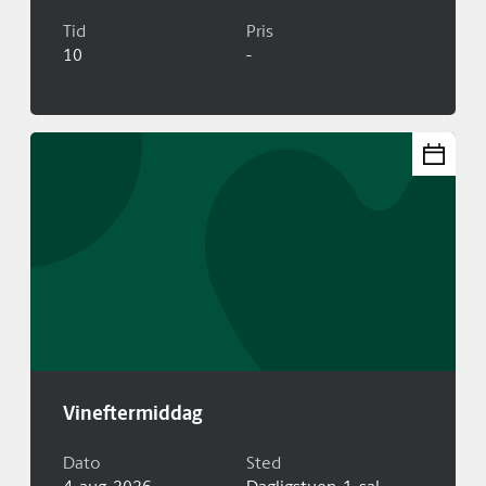
Tid
Pris
10
-
Vineftermiddag
Dato
Sted