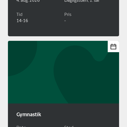
4. aug. 2026
Dagligstuen, 1. sal
Tid
Pris
14-16
-
Gymnastik