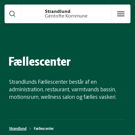
Gå til hoved indhold
Strandlund
Gentofte Kommune
Fællescenter
Strandlunds Fællescenter består af en
administration, restaurant, varmtvands bassin,
motionsrum, wellness salon og fælles vaskeri.
Strandlund
Fællescenter